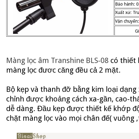
Bảo hành: 0
Xuất xứ: Tr
Vận chuyển:
G
Màng lọc âm Transhine BLS-08
có thiết 
màng lọc đươc căng đều cả 2 mặt.
Bộ kẹp và thanh đỡ bằng kim loại dạng 
chỉnh được khoảng cách xa-gần, cao-th
dễ dàng. Đầu kẹp được thiết kế khớp đ
chặt màng lọc vào mọi chân đế( vuông 