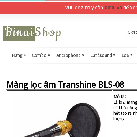
Vui lòng truy cập
binai.vn
để xe
Giới 
Hãng
»
Combo
»
Microphone
»
Cardsound
»
Loa
»
Màng lọc âm Transhine BLS-08
Mô tả:
Là loại màng
có khả năng 
hát tao ra 
lượng.