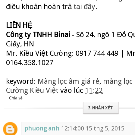
điều khoản hoàn trả
tại đây
.
LIÊN HỆ
Công ty TNHH Binai
- Số 24, ngõ 1 Đỗ 
Giấy, HN
Mr. Kiều Việt Cường: 0917 744 449 | M
0164.358.1027
keyword:
Màng lọc âm giá rẻ
,
màng lọc
Cường Kiều Việt
vào lúc
11:22
Chia sẻ
3 NHẬN XÉT
phuong anh
12:14:00 15 thg 5, 2015