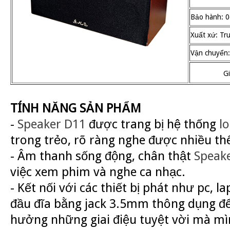
Bảo hành: 0
Xuất xứ: Tr
Vận chuyển:
G
TÍNH NĂNG SẢN PHẨM
-
Speaker D11
được trang bị hệ thống
lo
trong trẻo, rõ ràng nghe được nhiều thể
- Âm thanh sống động, chân thật
Speak
việc xem phim và nghe ca nhạc.
- Kết nối với các thiết bị phát như pc, la
đầu đĩa bằng jack 3.5mm thông dụng để
hưởng những giai điệu tuyệt vời mà mìn