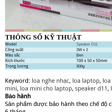
THÔNG SỐ KỸ THUẬT
Model
Speaker D11
Công suất
3W x 2
Màu sắc
Đen
Kích thước
100 x 50 x 50mm
Trọng lượng
500g
Keyword:
loa nghe nhạc
,
loa laptop
,
loa
mini
,
loa mini cho laptop
,
speaker d11
,
Bảo hành
Sản phẩm được bảo hành theo chế độ củ
6 tháng.