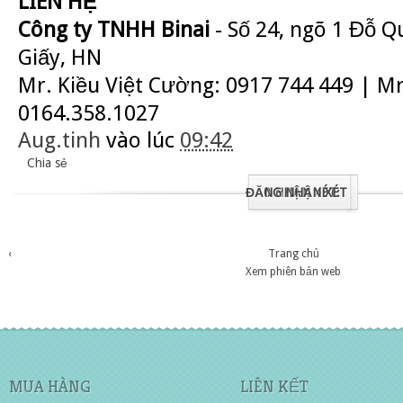
LIÊN HỆ
Công ty TNHH Binai
- Số 24, ngõ 1 Đỗ 
Giấy, HN
Mr. Kiều Việt Cường: 0917 744 449 | M
0164.358.1027
Aug.tinh
vào lúc
09:42
Chia sẻ
ĐĂNG NHẬN XÉT
0 NHẬN XÉT:
‹
Trang chủ
Xem phiên bản web
MUA HÀNG
LIÊN KẾT