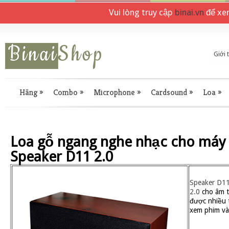
Vui lòng truy cập
binai.vn
để xe
Giới 
Hãng
»
Combo
»
Microphone
»
Cardsound
»
Loa
»
Loa gỗ ngang nghe nhạc cho máy 
Speaker D11 2.0
Speaker D1
2.0
cho âm t
được nhiều t
xem phim và