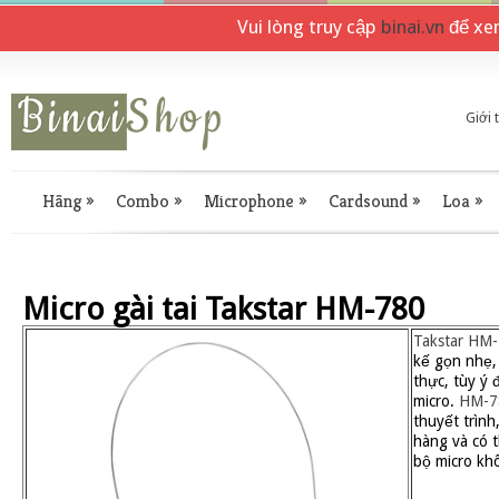
Vui lòng truy cập
binai.vn
để xe
Giới 
Hãng
»
Combo
»
Microphone
»
Cardsound
»
Loa
»
Micro gài tai Takstar HM-780
Takstar HM
kế gọn nhẹ,
thực, tùy ý 
micro.
HM-7
thuyết trìn
hàng và có 
bộ micro kh