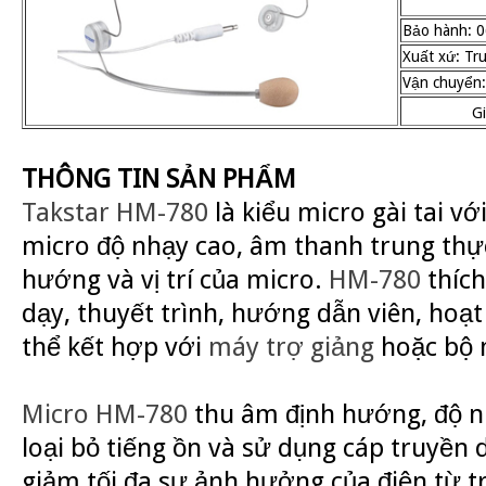
Bảo hành: 0
Xuất xứ: Tr
Vận chuyển:
G
THÔNG TIN SẢN PHẨM
Takstar HM-780
là kiểu micro gài tai vớ
micro độ nhạy cao, âm thanh trung thực
hướng và vị trí của micro.
HM-780
thích
dạy, thuyết trình, hướng dẫn viên, hoạ
thể kết hợp với
máy trợ giảng
hoặc bộ 
Micro HM-780
thu âm định hướng, độ n
loại bỏ tiếng ồn và sử dụng cáp truyền 
giảm tối đa sự ảnh hưởng của điện từ 