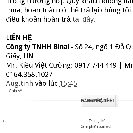
Trong trường hợp Quý khách không hài
mua, hoàn toàn có thể trả lại chúng tôi.
điều khoản hoàn trả
tại đây
.
LIÊN HỆ
Công ty TNHH Binai
- Số 24, ngõ 1 Đỗ 
Giấy, HN
Mr. Kiều Việt Cường: 0917 744 449 | M
0164.358.1027
Aug.tinh
vào lúc
15:45
Chia sẻ
ĐĂNG NHẬN XÉT
0 NHẬN XÉT:
‹
Trang chủ
Xem phiên bản web