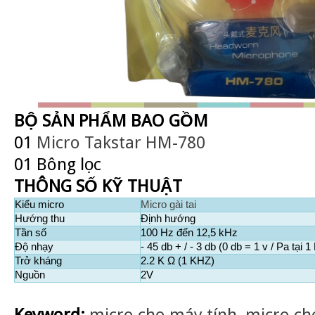
BỘ SẢN PHẨM BAO GỒM
01
Micro Takstar HM-780
01 Bông lọc
THÔNG SỐ KỸ THUẬT
Kiểu micro
Micro gài tai
Hướng thu
Định hướng
Tần số
100 Hz đến 12,5 kHz
Độ nhạy
- 45 db + / - 3 db (0 db = 1 v / Pa tại 
Trở kháng
2.2 K Ω (1 KHZ)
Nguồn
2V
Keyword:
micro cho máy tính
,
micro ch