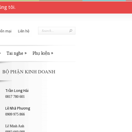
ng tôi.
ến mại
Liên hệ
»
Tai nghe
»
Phụ kiện
»
BỘ PHẬN KINH DOANH
Trần Long Hải
0817 780 601
Lê Nhã Phương
0909 975 866
Lê Minh Anh