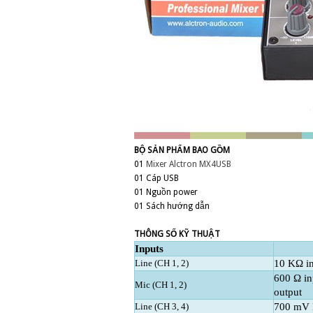
BỘ SẢN PHẨM BAO GỒM
01
Mixer Alctron MX4USB
01 Cáp USB
01 Nguồn power
01 Sách hướng dẫn
THÔNG SỐ KỸ THUẬT
Inputs
Line (CH 1, 2)
10 KΩ in
600 Ω in
Mic (CH 1, 2)
output
Line (CH 3, 4)
700 mV R