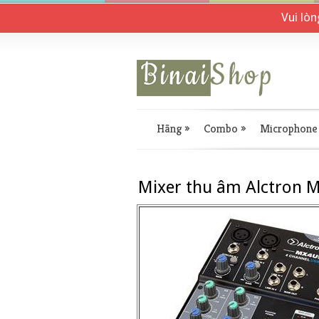
Vui lò
Hãng
»
Combo
»
Microphone
Mixer thu âm Alctron 