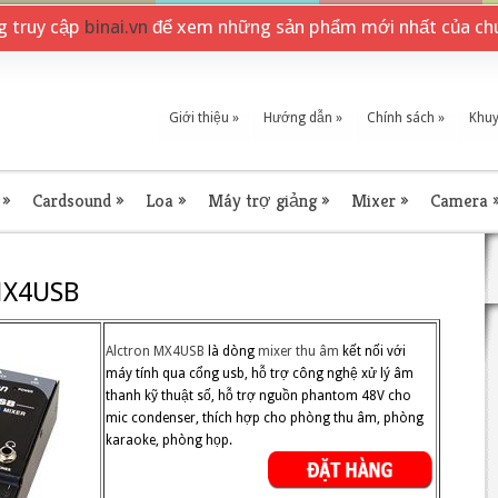
ng truy cập
binai.vn
để xem những sản phẩm mới nhất của chú
Giới thiệu
»
Hướng dẫn
»
Chính sách
»
Khuy
»
Cardsound
»
Loa
»
Máy trợ giảng
»
Mixer
»
Camera
MX4USB
Alctron MX4USB
là dòng
mixer thu âm
kết nối với
máy tính qua cổng usb, hỗ trợ công nghệ xử lý âm
thanh kỹ thuật số, hỗ trợ nguồn phantom 48V cho
mic condenser, thích hợp cho phòng thu âm, phòng
karaoke, phòng họp.