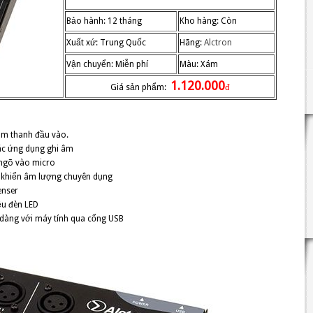
Bảo hành: 12 tháng
Kho hàng: Còn
Xuất xứ: Trung Quốc
Hãng:
Alctron
Vận chuyển: Miễn phí
Màu: Xám
1.120.000
Giá sản phẩm:
đ
âm thanh đầu vào.
các ứng dụng ghi âm
 ngõ vào micro
ều khiển âm lượng chuyên dụng
enser
ệu đèn LED
ễ dàng với máy tính qua cổng USB