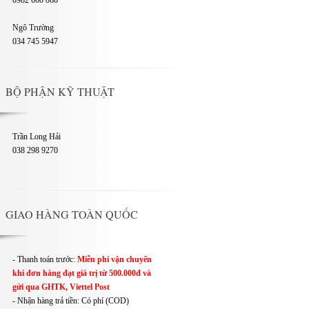
0982 660 088
Ngô Trường
034 745 5947
BỘ PHẬN KỸ THUẬT
Trần Long Hải
038 298 9270
GIAO HÀNG TOÀN QUỐC
- Thanh toán trước:
Miễn phí vận chuyển
khi đơn hàng đạt giá trị từ 500.000đ và
gửi qua GHTK, Viettel Post
- Nhận hàng trả tiền: Có phí (COD)