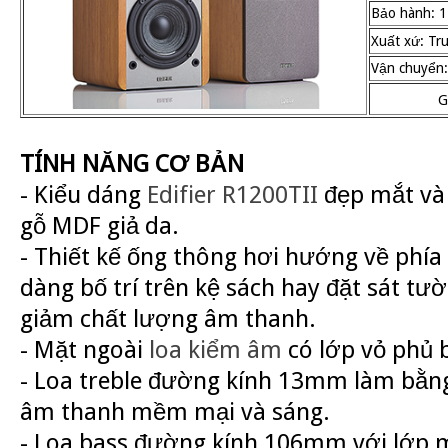
Bảo hành: 1
Xuất xứ: Tr
Vận chuyển:
G
TÍNH NĂNG CƠ BẢN
- Kiểu dáng
Edifier R1200TII
đẹp mắt và 
gỗ MDF giả da.
- Thiết kế ống thông hơi hướng về phía
dàng bố trí trên kệ sách hay đặt sát t
giảm chất lượng âm thanh.
- Mặt ngoài
loa kiểm âm
có lớp vỏ phủ 
- Loa treble đường kính 13mm làm bằng
âm thanh mềm mại và sáng.
- Loa bass đường kính 106mm với lớp 