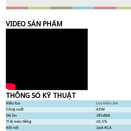
VIDEO SẢN PHẨM
THÔNG SỐ KỸ THUẬT
Kiểu loa
Loa kiểm âm
Công suất
42W
Độ ồn
≥85dBA
Tỉ lệ méo tiếng
≤0.5%
Kết nối
Jack RCA