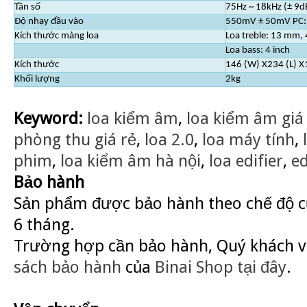
Tần số
75Hz ~ 18kHz (± 9d
Độ nhạy đầu vào
550mV ± 50mV PC
Kích thước màng loa
Loa treble: 13 mm,
Loa bass: 4 inch
Kích thước
146 (W) X234 (L) 
Khối lượng
2kg
Keyword:
loa kiểm âm
,
loa kiểm âm giá
phòng thu giá rẻ
,
loa 2.0
,
loa máy tính
,
phim
,
loa kiểm âm hà nội
,
loa edifier
,
ed
Bảo hành
Sản phẩm được bảo hành theo chế độ củ
6 tháng.
Trường hợp cần bảo hành, Quý khách v
sách bảo hành
của
Binai Shop
tại đây
.