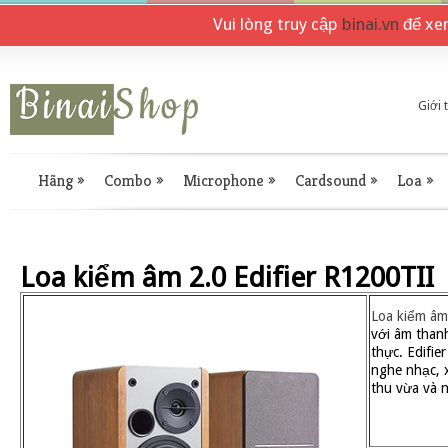
Vui lòng truy cập
binai.vn
để xe
Giới 
Hãng
»
Combo
»
Microphone
»
Cardsound
»
Loa
»
Loa kiểm âm 2.0 Edifier R1200TII
Loa kiểm âm
với âm than
thực. Edifie
nghe nhạc, 
thu vừa và 