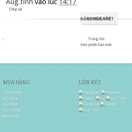
Aug.tinh
vào lúc
14:17
Chia sẻ
ĐĂNG NHẬN XÉT
0 NHẬN XÉT:
‹
Trang chủ
Xem phiên bản web
MUA HÀNG
LIÊN KẾT
Thanh toán
Đổi hàng
Bảo hành
Giao hàng
Bạn của B