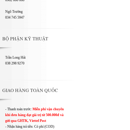
0982 660 088
Ngô Trường
034 745 5947
BỘ PHẬN KỸ THUẬT
Trần Long Hải
038 298 9270
GIAO HÀNG TOÀN QUỐC
- Thanh toán trước:
Miễn phí vận chuyển
khi đơn hàng đạt giá trị từ 500.000đ và
gửi qua GHTK, Viettel Post
- Nhận hàng trả tiền: Có phí (COD)