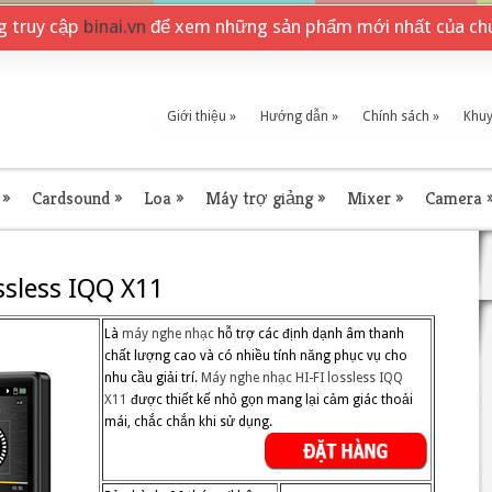
ng truy cập
binai.vn
để xem những sản phẩm mới nhất của chú
Giới thiệu
»
Hướng dẫn
»
Chính sách
»
Khuy
»
Cardsound
»
Loa
»
Máy trợ giảng
»
Mixer
»
Camera
ssless IQQ X11
Là
máy nghe nhạc
hỗ trợ các định dạnh âm thanh
chất lượng cao và có nhiều tính năng phục vụ cho
nhu cầu giải trí.
Máy nghe nhạc HI-FI lossless
IQQ
X11
được thiết kế nhỏ gọn mang lại cảm giác thoải
mái, chắc chắn khi sử dụng.