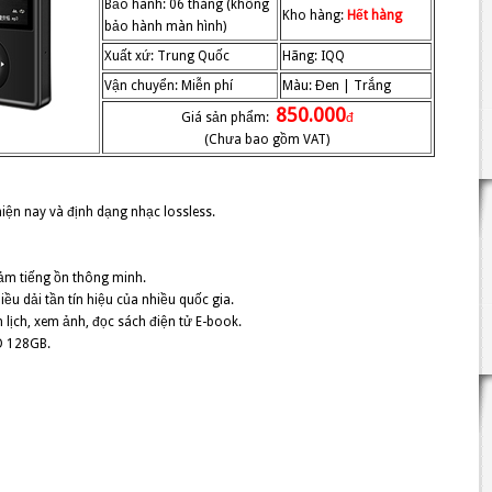
Bảo hành: 06 tháng (không
Kho hàng:
Hết hàng
bảo hành màn hình)
Xuất xứ: Trung Quốc
Hãng: IQQ
Vận chuyển: Miễn phí
Màu: Đen | Trắng
850.000
Giá sản phẩm:
đ
(Chưa bao gồm VAT)
hiện nay và định dạng nhạc lossless.
ảm tiếng ồn thông minh.
iều dải tần tín hiệu của nhiều quốc gia.
 lịch, xem ảnh, đọc sách điện tử E-book.
D 128GB.