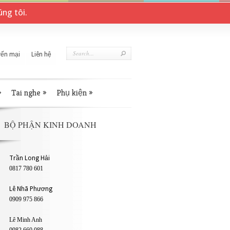
ng tôi.
ến mại
Liên hệ
»
Tai nghe
»
Phụ kiện
»
BỘ PHẬN KINH DOANH
Trần Long Hải
0817 780 601
Lê Nhã Phương
0909 975 866
Lê Minh Anh