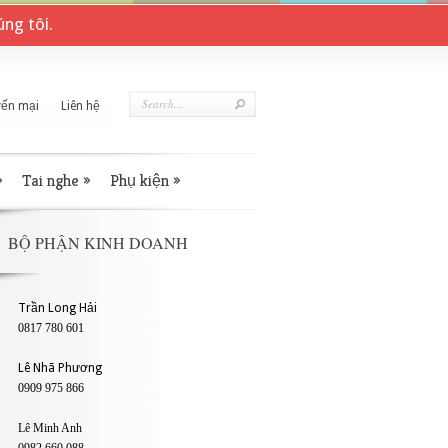
ng tôi.
ến mại
Liên hệ
»
Tai nghe
»
Phụ kiện
»
BỘ PHẬN KINH DOANH
Trần Long Hải
0817 780 601
Lê Nhã Phương
0909 975 866
Lê Minh Anh