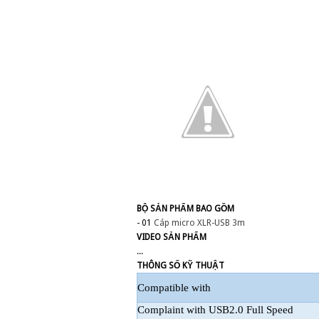
BỘ SẢN PHẨM BAO GỒM
- 01
Cáp micro XLR-USB 3m
VIDEO SẢN PHẨM
...
THÔNG SỐ KỸ THUẬT
Compatible with
Complaint with USB2.0 Full Speed