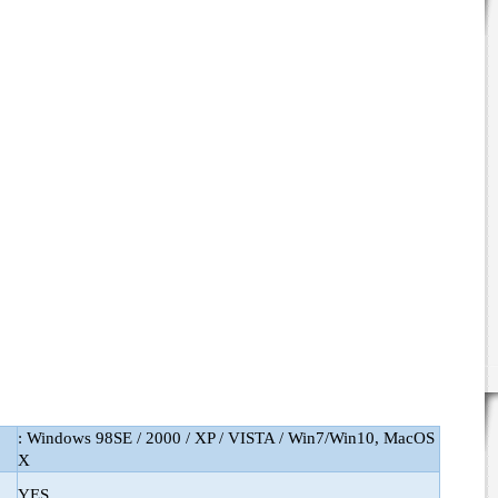
: Windows 98SE / 2000 / XP / VISTA / Win7/Win10, MacOS
X
YES