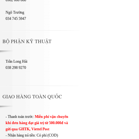
0982 660 088
Ngô Trường
034 745 5947
BỘ PHẬN KỸ THUẬT
Trần Long Hải
038 298 9270
GIAO HÀNG TOÀN QUỐC
- Thanh toán trước:
Miễn phí vận chuyển
khi đơn hàng đạt giá trị từ 500.000đ và
gửi qua GHTK, Viettel Post
- Nhận hàng trả tiền: Có phí (COD)