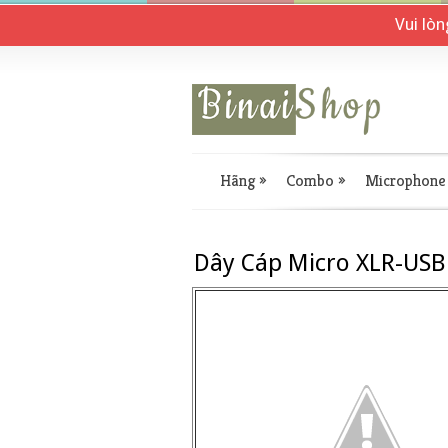
Vui lò
Hãng
»
Combo
»
Microphone
Dây Cáp Micro XLR-US