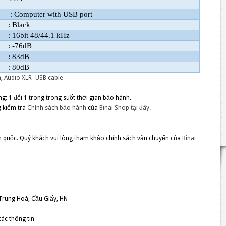
: Computer with USB port
: Black
: 16bit 48/44.1 kHz
: -76dB
: 83dB
: 80dB
m
,
Audio XLR- USB cable
 1 đổi 1 trong trong suốt thời gian bảo hành.
g kiểm tra
Chính sách bảo hành
của
Binai Shop
tại đây
.
n quốc. Quý khách vui lòng tham khảo chính sách vận chuyển của
Binai
Trung Hoà, Cầu Giấy, HN
ác thông tin