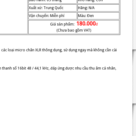
Bảo hành: 03 tháng
Kho hàng: Còn
Xuất xứ: Trung Quốc
Hãng: N/A
Vận chuyển: Miễn phí
Màu: Đen
180.000
Giá sản phẩm:
đ
(Chưa bao gồm VAT)
ếp các loại micro chân XLR thông dụng, sử dụng ngay mà không cần cài
 thanh số 16bit 48 / 44,1 kHz, đáp ứng được nhu cầu thu âm cá nhân,