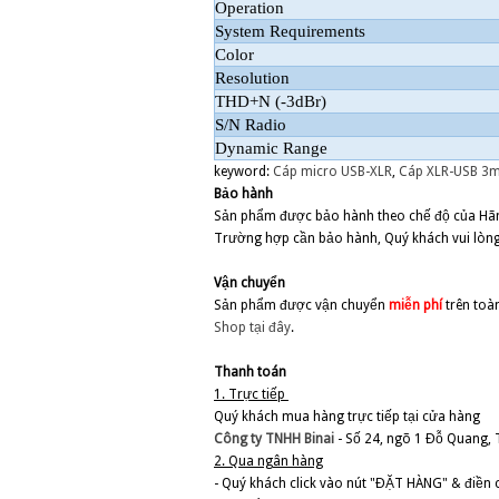
Operation
System Requirements
Color
Resolution
THD+N (-3dBr)
S/N Radio
Dynamic Range
keyword:
Cáp micro USB-XLR
,
Cáp XLR-USB 3
Bảo hành
Sản phẩm được bảo hành theo chế độ của Hãng:
Trường hợp cần bảo hành, Quý khách vui lòn
Vận chuyển
Sản phẩm được vận chuyển
miễn phí
trên toà
Shop
tại đây
.
Thanh toán
1. Trực tiếp
Quý khách mua hàng trực tiếp tại cửa hàng
Công ty TNHH Binai
- Số 24, ngõ 1 Đỗ Quang, 
2. Qua ngân hàng
- Quý khách click vào nút "ĐẶT HÀNG" & điền c