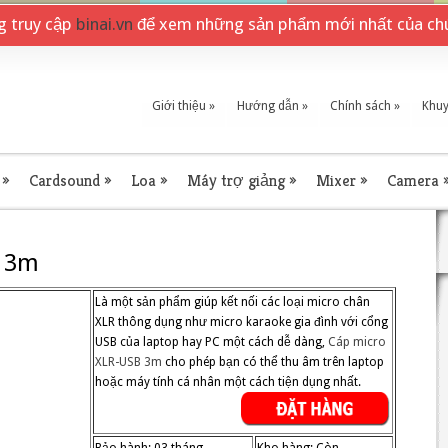
ng truy cập
binai.vn
để xem những sản phẩm mới nhất của chú
Giới thiệu
»
Hướng dẫn
»
Chính sách
»
Khuy
»
Cardsound
»
Loa
»
Máy trợ giảng
»
Mixer
»
Camera
B 3m
Là một sản phẩm giúp kết nối các loại micro chân
XLR thông dụng như micro karaoke gia đình với cổng
USB của laptop hay PC một cách dễ dàng,
Cáp micro
XLR-USB 3m
cho phép bạn có thể thu âm trên laptop
hoặc máy tính cá nhân một cách tiện dụng nhất.