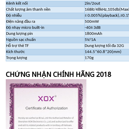
Kênh kết nối
2in/2out
Chất lượng âm thanh nền
16Bit/48kHz,105db(Ma
Độ nhiễu
≤ 0.005%(playback),≤0.1
Điện năng đầu ra
500mW
Độ nhạy micro built-in
-40
±
3dB
Dung lượng pin
1800mAh
Nguồn sạc chuẩn
5V/1A
Hỗ trợ thẻ TF
Dung lượng tối đa 32G
Kích thước
144.5*60.8*20(mm)
Trọng lượng
170g
CHỨNG NHẬN CHÍNH HÃNG 2018