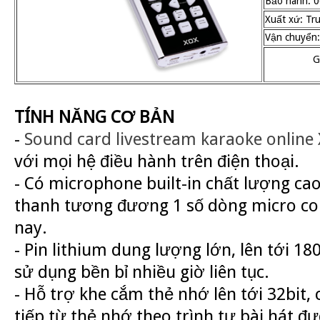
Bảo hành: 0
Xuất xứ: Tr
Vận chuyển:
G
TÍNH NĂNG CƠ BẢN
-
Sound card livestream karaoke online
với mọi hệ điều hành trên điện thoại.
- Có microphone built-in chất lượng ca
thanh tương đương 1 số dòng micro con
nay.
- Pin lithium dung lượng lớn, lên tới 1
sử dụng bền bỉ nhiều giờ liên tục.
- Hỗ trợ khe cắm thẻ nhớ lên tới 32bit,
tiếp từ thẻ nhớ theo trình tự bài hát đ