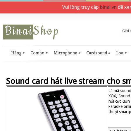
Vui lòng truy cập
binai.vn
để xe
Giới 
Hãng
»
Combo
»
Microphone
»
Cardsound
»
Loa
»
Sound card hát live stream cho 
Là mã
sound
XOX,
Sound 
nối cực đơn 
karaoke onli
thoại smart