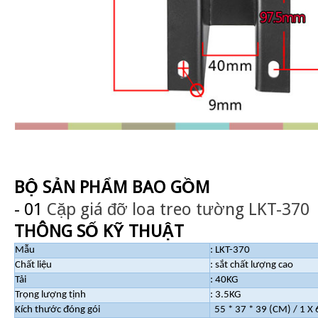
BỘ SẢN PHẨM BAO GỒM
- 01
Cặp giá đỡ loa treo tường LKT-370
THÔNG SỐ KỸ THUẬT
Mẫu
: LKT-370
Chất liệu
: sắt chất lượng cao
Tải
: 40KG
Trọng lượng tịnh
: 3.5KG
Kích thước đóng gói
55 * 37 * 39 (CM) / 1 X 