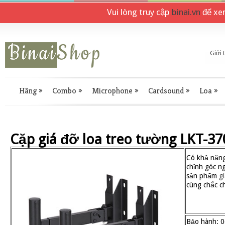
Vui lòng truy cập
binai.vn
để xe
Giới 
Hãng
»
Combo
»
Microphone
»
Cardsound
»
Loa
»
Cặp giá đỡ loa treo tường LKT-370
Có khả năng 
chỉnh góc n
sản phẩm
g
cùng chắc c
Bảo hành: 0