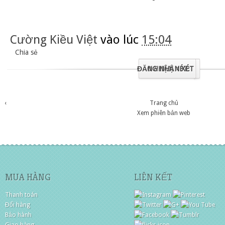
Cường Kiều Việt
vào lúc
15:04
Chia sẻ
ĐĂNG NHẬN XÉT
0 NHẬN XÉT:
‹
Trang chủ
Xem phiên bản web
MUA HÀNG
LIÊN KẾT
Thanh toán
Đổi hàng
Bảo hành