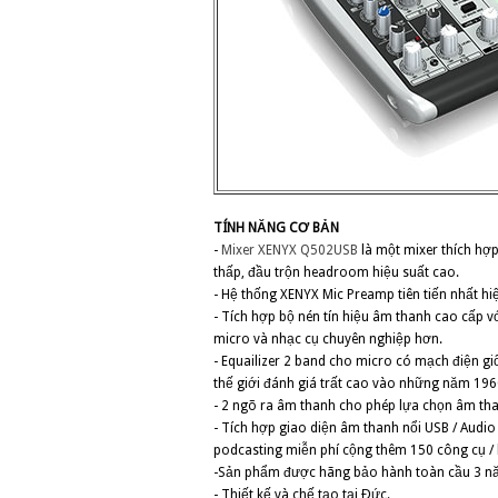
TÍNH NĂNG CƠ BẢN
-
Mixer XENYX Q502USB
là một mixer thích hợ
thấp, đầu trộn headroom hiệu suất cao.
- Hệ thống XENYX Mic Preamp tiên tiến nhất h
- Tích hợp bộ nén tín hiệu âm thanh cao cấp v
micro và nhạc cụ chuyên nghiệp hơn.
- Equailizer 2 band cho micro có mạch điện g
thế giới đánh giá trất cao vào những năm 19
- 2 ngõ ra âm thanh cho phép lựa chọn âm th
- Tích hợp giao diện âm thanh nổi USB / Audio
podcasting miễn phí cộng thêm 150 công cụ / 
-Sản phẩm được hãng bảo hành toàn cầu 3 n
- Thiết kế và chế tạo tại Đức.