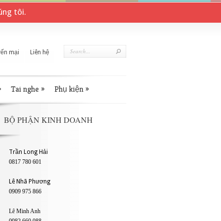
ng tôi.
ến mại
Liên hệ
»
Tai nghe
»
Phụ kiện
»
BỘ PHẬN KINH DOANH
Trần Long Hải
0817 780 601
Lê Nhã Phương
0909 975 866
Lê Minh Anh