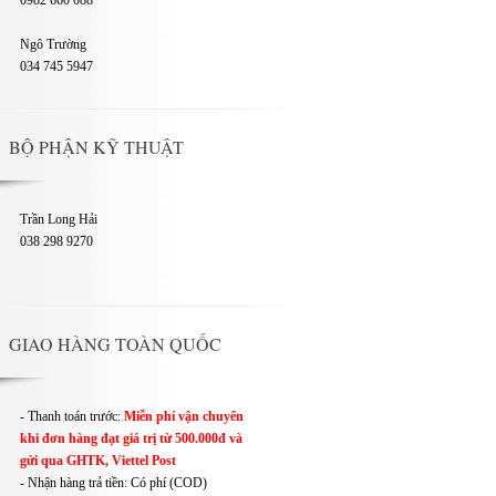
0982 660 088
Ngô Trường
034 745 5947
BỘ PHẬN KỸ THUẬT
Trần Long Hải
038 298 9270
GIAO HÀNG TOÀN QUỐC
- Thanh toán trước:
Miễn phí vận chuyển
khi đơn hàng đạt giá trị từ 500.000đ và
gửi qua GHTK, Viettel Post
- Nhận hàng trả tiền: Có phí (COD)