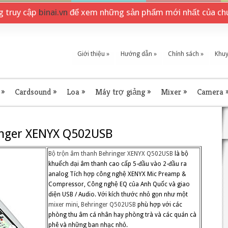
ng truy cập
binai.vn
để xem những sản phẩm mới nhất của chú
Giới thiệu
»
Hướng dẫn
»
Chính sách
»
Khuy
»
Cardsound
»
Loa
»
Máy trợ giảng
»
Mixer
»
Camera
inger XENYX Q502USB
Bộ trộn âm thanh Behringer
XENYX Q502USB
là bộ
khuếch đại âm thanh cao cấp 5-đầu vào 2-đầu ra
analog Tích hợp công nghệ XENYX Mic Preamp &
Compressor, Công nghệ EQ của Anh Quốc và giao
diện USB / Audio. Với kích thước nhỏ gọn như một
mixer mini
,
Behringer Q502USB
phù hợp với các
phòng thu âm cá nhân hay phòng trà và các quán cà
phê và những ban nhạc nhỏ.