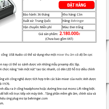
Bảo hành: 36 tháng
Kho hàng: Còn
Xuất xứ: Trung Quốc
Hãng:
Behringer
Vận chuyển: Miễn phí
Màu: Đen trắng
2.180.000
Giá sản phẩm:
đ
(Chưa bao gồm VAT)
p cổng USB Audio có thể sử dụng như một
mixer thu âm
có độ ồn cực
iện nay có thể so sánh được với những mẫu preamp độc lập.
ới chức năng "nén một nút" tao tác nhanh, có đèn LED hỗ trợ điều chỉnh
iống với công nghệ được tích hợp trên các bàn mixer của nước Anh được
60-1970.
anh đầu ra ở cổng headphone hoặc đường line-out mono L/R riêng biệt.
 để kết nối trực tiếp với máy tính . Tặng phần mềm ghi âm, chỉnh sửa và
hiệu ứng plug-ins tại behringer.com
ăm.