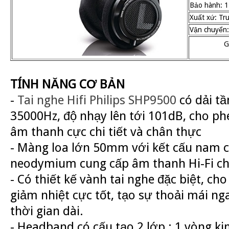
Bảo hành: 1
Xuất xứ: Tr
Vận chuyển:
G
TÍNH NĂNG CƠ BẢN
-
Tai nghe Hifi Philips SHP9500
có dải tầ
35000Hz, độ nhạy lên tới 101dB, cho phé
âm thanh cực chi tiết và chân thực
- Màng loa lớn 50mm với kết cấu nam 
neodymium cung cấp âm thanh Hi-Fi ch
- Có thiết kế vành tai nghe đặc biệt, ch
giảm nhiệt cực tốt, tạo sự thoải mái ng
thời gian dài.
- Headband có cấu tạo 2 lớp : 1 vòng ki