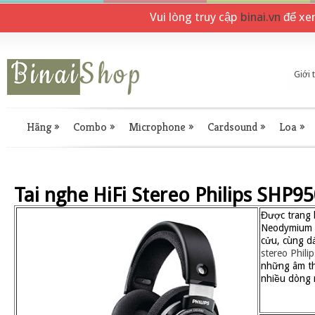
Vui lòng truy cập
binai.vn
để xe
Giới 
Hãng
»
Combo
»
Microphone
»
Cardsound
»
Loa
»
Tai nghe HiFi Stereo Philips SHP9
Được trang 
Neodymium 
cửu, cùng d
stereo Phil
những âm th
nhiều dòng 