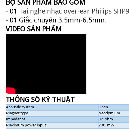
BỘ SẢN PHẨM BAO GỒM
- 01
Tai nghe nhạc over-ear Philips SHP
- 01 Giắc chuyển 3.5mm-6.5mm.
VIDEO SẢN PHẨM
THÔNG SỐ KỸ THUẬT
Acoustic system
Open
Magnet type
Neodymium
Impedance
32 ohm
Maximum power input
200 mW