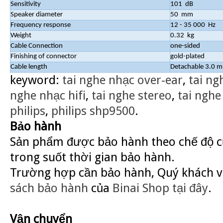
Sensitivity
101 dB
Speaker diameter
50 mm
Frequency response
12 - 35 000 Hz
Weight
0.32 kg
Cable Connection
one-sided
Finishing of connector
gold-plated
Cable length
Detachable 3.0 m 
keyword:
tai nghe nhạc over-ear
,
tai ng
nghe nhạc hifi
,
tai nghe stereo
,
tai ngh
philips
,
philips shp9500
.
Bảo hành
Sản phẩm được bảo hành theo chế độ củ
trong suốt thời gian bảo hành.
Trường hợp cần bảo hành, Quý khách v
sách bảo hành
của
Binai Shop
tại đây
.
Vận chuyển