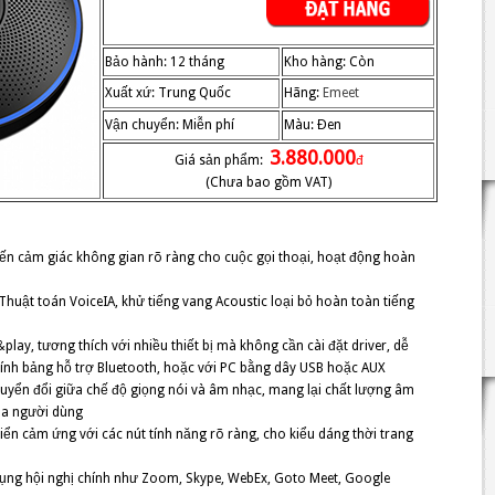
Bảo hành: 12 tháng
Kho hàng: Còn
Xuất xứ: Trung Quốc
Hãng:
Emeet
Vận chuyển: Miễn phí
Màu: Đen
3.880.000
Giá sản phẩm:
đ
(Chưa bao gồm VAT)
n cảm giác không gian rõ ràng cho cuộc gọi thoại, hoạt động hoàn
uật toán VoiceIA, khử tiếng vang Acoustic loại bỏ hoàn toàn tiếng
play, tương thích với nhiều thiết bị mà không cần cài đặt driver, dễ
 tính bảng hỗ trợ Bluetooth, hoặc với PC bằng dây USB hoặc AUX
uyển đổi giữa chế độ giọng nói và âm nhạc, mang lại chất lượng âm
của người dùng
ển cảm ứng với các nút tính năng rõ ràng, cho kiểu dáng thời trang
ụng hội nghị chính như Zoom, Skype, WebEx, Goto Meet, Google