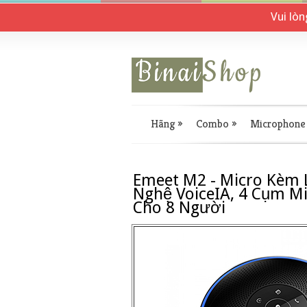
Vui lò
Hãng
»
Combo
»
Microphone
Emeet M2 - Micro Kèm 
Nghệ VoiceIA, 4 Cụm M
Cho 8 Người