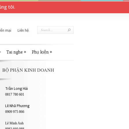
ng tôi.
ến mại
Liên hệ
»
Tai nghe
»
Phụ kiện
»
BỘ PHẬN KINH DOANH
Trần Long Hải
0817 780 601
Lê Nhã Phương
0909 975 866
Lê Minh Anh