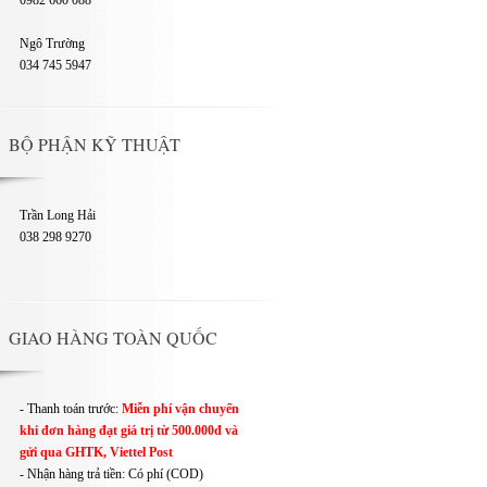
0982 660 088
Ngô Trường
034 745 5947
BỘ PHẬN KỸ THUẬT
Trần Long Hải
038 298 9270
GIAO HÀNG TOÀN QUỐC
- Thanh toán trước:
Miễn phí vận chuyển
khi đơn hàng đạt giá trị từ 500.000đ và
gửi qua GHTK, Viettel Post
- Nhận hàng trả tiền: Có phí (COD)