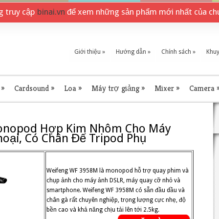
ng truy cập
binai.vn
để xem những sản phẩm mới nhất của chú
Giới thiệu
»
Hướng dẫn
»
Chính sách
»
Khuy
»
Cardsound
»
Loa
»
Máy trợ giảng
»
Mixer
»
Camera
Monopod Hợp Kim Nhôm Cho Máy
oại, Có Chân Đế Tripod Phụ
Weifeng WF 3958M là monopod hỗ trợ quay phim và
chụp ảnh cho máy ảnh DSLR, máy quay cỡ nhỏ và
smartphone. Weifeng WF 3958M có sẵn đầu dầu và
chân gà rất chuyên nghiệp, trọng lượng cực nhẹ, độ
bền cao và khả năng chịu tải lên tới 2.5kg.