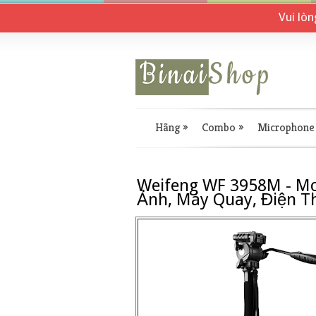
Vui lò
Hãng
»
Combo
»
Microphone
Weifeng WF 3958M - 
Ảnh, Máy Quay, Điện Th