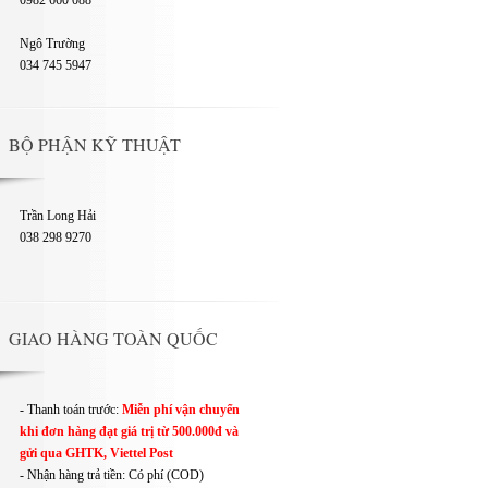
0982 660 088
Ngô Trường
034 745 5947
BỘ PHẬN KỸ THUẬT
Trần Long Hải
038 298 9270
GIAO HÀNG TOÀN QUỐC
- Thanh toán trước:
Miễn phí vận chuyển
khi đơn hàng đạt giá trị từ 500.000đ và
gửi qua GHTK, Viettel Post
- Nhận hàng trả tiền: Có phí (COD)