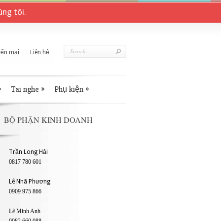
ng tôi.
ến mại
Liên hệ
»
Tai nghe
»
Phụ kiện
»
BỘ PHẬN KINH DOANH
Trần Long Hải
0817 780 601
Lê Nhã Phương
0909 975 866
Lê Minh Anh