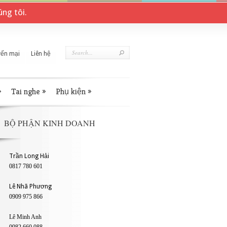
ng tôi.
ến mại
Liên hệ
»
Tai nghe
»
Phụ kiện
»
BỘ PHẬN KINH DOANH
Trần Long Hải
0817 780 601
Lê Nhã Phương
0909 975 866
Lê Minh Anh