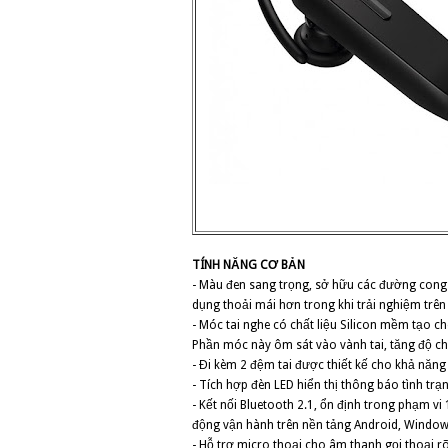
TÍNH NĂNG CƠ BẢN
- Màu đen sang trọng, sở hữu các đường cong
dụng thoải mái hơn trong khi trải nghiệm trên 
- Móc tai nghe có chất liệu Silicon mềm tạo ch
Phần móc này ôm sát vào vành tai, tăng độ chắ
- Đi kèm 2 đệm tai được thiết kế cho khả năng c
- Tích hợp đèn LED hiển thị thông báo tình trạn
- Kết nối Bluetooth 2.1, ổn định trong phạm vi 
động vận hành trên nền tảng Android, Windo
- Hỗ trợ micro thoại cho âm thanh gọi thoại rõ