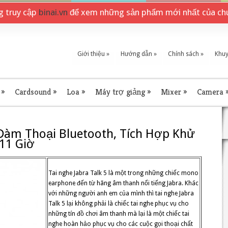
ng truy cập
binai.vn
để xem những sản phẩm mới nhất của chú
Giới thiệu
»
Hướng dẫn
»
Chính sách
»
Khuy
»
Cardsound
»
Loa
»
Máy trợ giảng
»
Mixer
»
Camera
e Đàm Thoại Bluetooth, Tích Hợp Khử
11 Giờ
Tai nghe Jabra Talk 5 là một trong những chiếc mono
earphone đến từ hãng âm thanh nổi tiếng Jabra. Khác
với những người anh em của mình thì tai nghe Jabra
Talk 5 lại không phải là chiếc tai nghe phục vụ cho
những tín đồ chơi âm thanh mà lại là một chiếc tai
nghe hoàn hảo phục vụ cho các cuộc gọi thoại chất