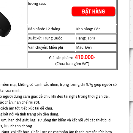
lượng cao.
Bảo hành: 12 tháng
Kho hàng: Còn
Xuất xứ: Trung Quốc
Hãng:
Jabra
Vận chuyển: Miễn phí
Màu: Đen
410.000
Giá sản phẩm:
đ
(Chưa bao gồm VAT)
 mềm mại, không có cạnh sắc nhọn, trọng lượng chỉ 9.7g giúp người sử
tai của mình.
o người dùng cảm giác dễ chịu khi đeo tai nghe trong thời gian dài.
c chắn, hạn chế rơi rớt.
ách âm tốt, tiếp xúc tai dễ chịu.
g kết nối và tình trạng pin tiện dụng.
10m, hạn chế giật, lag. Tự động tìm kiếm và kết nối với các thiết bị di
ws, iOS nhanh chóng
 ràng, chi tiết hơn. Chất lượng nghe/nhận âm thanh cực tốt, tích hợp