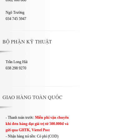
0982 660 088
Ngô Trường
034 745 5947
BỘ PHẬN KỸ THUẬT
Trần Long Hải
038 298 9270
GIAO HÀNG TOÀN QUỐC
- Thanh toán trước:
Miễn phí vận chuyển
khi đơn hàng đạt giá trị từ 500.000đ và
gửi qua GHTK, Viettel Post
- Nhận hàng trả tiền: Có phí (COD)