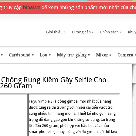
ng truy cập
binai.vn
để xem những sản phẩm mới nhất của chú
Giới thiệu
»
Hướng dẫn
»
Chính sách
»
Khuy
»
Cardsound
»
Loa
»
Máy trợ giảng
»
Mixer
»
Camera
l Chống Rung Kiêm Gậy Selfie Cho
 260 Gram
Feiyu Vimble 3 là dòng gimbal mới nhất của hãng
được tung ra thị trường với nhiều cải tiến vượt trội
cùng nhiều tính năng mới lạ. Thiết kế nhỏ gọn, sang
trọng dễ dàng gập gọn khi không sử dụng, tải trọng
lên đến 260 gram, phù hợp với hầu hết các mẫu
smartphone hiện nay, cùng với đó gimbal có thể kéo