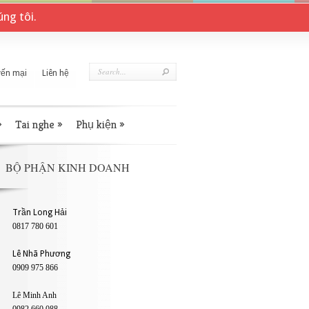
ng tôi.
ến mại
Liên hệ
»
Tai nghe
»
Phụ kiện
»
BỘ PHẬN KINH DOANH
Trần Long Hải
0817 780 601
Lê Nhã Phương
0909 975 866
Lê Minh Anh