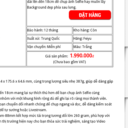
dài lên đến 18cm để chụp ảnh Selfie hay muốn lấy
Background đẹp phía sau lưng.
Bảo hành: 12 tháng
Kho hàng: Còn
Xuất xứ: Trung Quốc
Hãng: Feiyu
Vận chuyển: Miễn phí
Màu: Trắng
1.990.000
Giá sản phẩm:
đ
(Chưa bao gồm VAT)
14.4 x 175.6 x 64.6 mm, cùng trọng lượng siêu nhẹ 387g, giúp dễ dàng gập
đến 18cm mang lại sự thích thú hơn để bạn chụp ảnh Selfie cùng
hóm với một khung hình rộng đủ để ghi lại rõ ràng mọi thành viên.
p bạn chuyển đổi nhanh chóng để chụp ngang và dọc, dễ dàng kiểm soát
 để tự sướng hoặc Livestream.
mm-88mm kết hợp mức tải trọng tương đối lớn 260 gram, phù hợp với
 thị trường hiện nay cho bạn thỏa sức trải nghiệm, sáng tạo Video