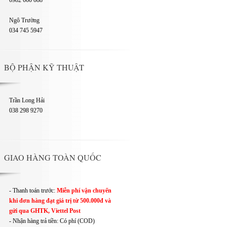
0982 660 088
Ngô Trường
034 745 5947
BỘ PHẬN KỸ THUẬT
Trần Long Hải
038 298 9270
GIAO HÀNG TOÀN QUỐC
- Thanh toán trước:
Miễn phí vận chuyển
khi đơn hàng đạt giá trị từ 500.000đ và
gửi qua GHTK, Viettel Post
- Nhận hàng trả tiền: Có phí (COD)