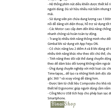
- Hệ thống phím nút điều khiển được thiết kế r
người dùng. Dù sở hữu nhiều nút bấm nhưng tấ
mái.
- Sử dụng viên pin chứa dung lượng cao 1300mA
nối dễ dàng với điện thoại, hỗ trợ sử dụng tốt
- Các Motor cao cấp đem đến khả năng chống r
nhanh chóng và hoàn toàn tự động.
- Trang bị nhiều tính năng thông minh như đi
Gimbal khi sử dụng với App Feiyu ON.
- Có chức năng lưu 2 điểm A và B khi dùng sẽ t
nhiều tính năng khác như theo dõi chủ thể, c
- Tính năng theo dõi vật thể đang chuyển độn
theo để đảm bảo đối tượng không nằm ngoài 
- Ứng dụng chuyên nghiệp với một loạt các c
Time-lapse,.. để tạo ra những hình ảnh độc đ
góc 360 ° và xoay vòng dễ dàng hơn.
- Được làm từ chất liệu Composite cho khả nă
thiết kế Ergonomic giúp người dùng cầm nắm 
- Cổng Micro USB tích hợp cho phép bạn sạc đ
Smartphone.