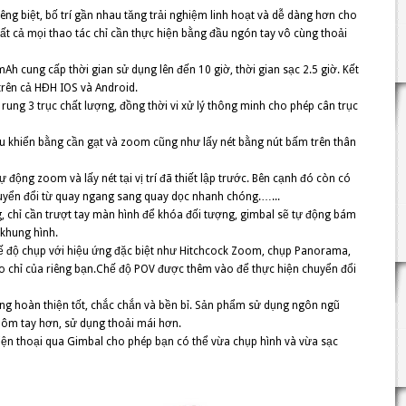
iêng biệt, bố trí gần nhau tăng trải nghiệm linh hoạt và dễ dàng hơn cho
t cả mọi thao tác chỉ cần thực hiện bằng đầu ngón tay vô cùng thoải
h cung cấp thời gian sử dụng lên đến 10 giờ, thời gian sạc 2.5 giờ. Kết
 trên cả HĐH IOS và Android.
ung 3 trục chất lượng, đồng thời vi xử lý thông minh cho phép cân trục
ều khiển bằng cần gạt và zoom cũng như lấy nét bằng nút bấm trên thân
ự động zoom và lấy nét tại vị trí đã thiết lập trước. Bên cạnh đó còn có
huyển đổi từ quay ngang sang quay dọc nhanh chóng.…...
g, chỉ cần trượt tay màn hình để khóa đối tượng, gimbal sẽ tự động bám
khung hình.
hế độ chụp với hiệu ứng đặc biệt như Hitchcock Zoom, chụp Panorama,
áo chỉ của riêng bạn.Chế độ POV được thêm vào để thực hiện chuyển đổi
ng hoàn thiện tốt, chắc chắn và bền bỉ. Sản phẩm sử dụng ngôn ngũ
ôm tay hơn, sử dụng thoải mái hơn.
iện thoại qua Gimbal cho phép bạn có thể vừa chụp hình và vừa sạc