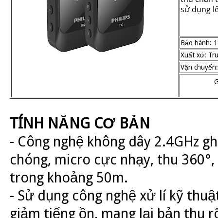
sử dụng l
Bảo hành: 1
Xuất xứ: Tr
Vận chuyển:
G
TÍNH NĂNG CƠ BẢN
- Công nghệ không dây 2.4GHz gh
chóng, micro cực nhạy, thu 360°,
trong khoảng 50m.
- Sử dụng công nghệ xử lí kỹ thuậ
giảm tiếng ồn, mang lại bản thu rõ