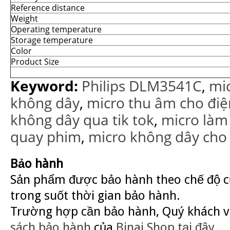
Reference distance
Weight
Operating temperature
Storage temperature
Color
Product Size
Keyword:
Philips DLM3541C
,
mic
không dây
,
micro thu âm cho điệ
không dây qua tik tok
,
micro làm
quay phim
,
micro không dây cho
Bảo hành
Sản phẩm được bảo hành theo chế độ củ
trong suốt thời gian bảo hành.
Trường hợp cần bảo hành, Quý khách v
sách bảo hành
của
Binai Shop
tại đây
.