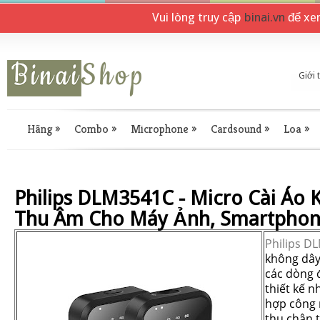
Vui lòng truy cập
binai.vn
để xe
Giới 
Hãng
»
Combo
»
Microphone
»
Cardsound
»
Loa
»
Philips DLM3541C - Micro Cài Áo
Thu Âm Cho Máy Ảnh, Smartpho
Philips D
không dây
các dòng đ
thiết kế n
hợp công n
thu chân 