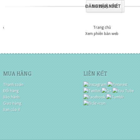
ĐĂNG NHẬN XÉT
0 NHẬN XÉT:
‹
Trang chủ
Xem phiên bản web
MUA HÀNG
LIÊN KẾT
Thanh toán
Đổi hàng
Bảo hành
Giao hàng
Bạn của B