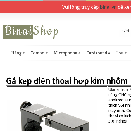
Vui lòng truy cập
binai.vn
để xe
Giới 
Hãng
»
Combo
»
Microphone
»
Cardsound
»
Loa
»
Gá kẹp điện thoại hợp kim nhôm 
Ulanzi Iron
công CNC ng
anolized al
thích với nh
máy ảnh. Có
thoại có kíc
3,6 inches.