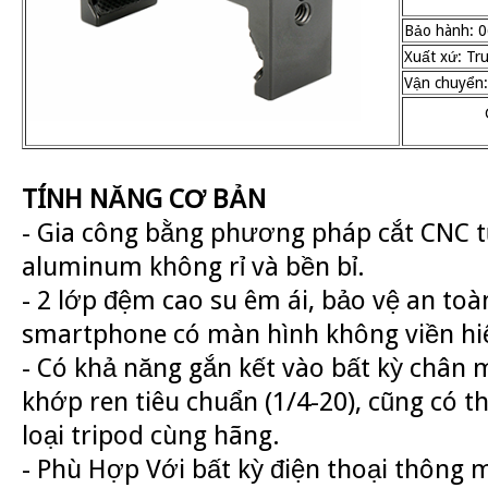
Bảo hành: 0
Xuất xứ: Tr
Vận chuyển:
TÍNH NĂNG CƠ BẢN
- Gia công bằng phương pháp cắt CNC 
aluminum không rỉ và bền bỉ.
- 2 lớp đệm cao su êm ái, bảo vệ an to
smartphone có màn hình không viền hi
- Có khả năng gắn kết vào bất kỳ chân 
khớp ren tiêu chuẩn (1/4-20), cũng có t
loại tripod cùng hãng.
- Phù Hợp Với bất kỳ điện thoại thông 