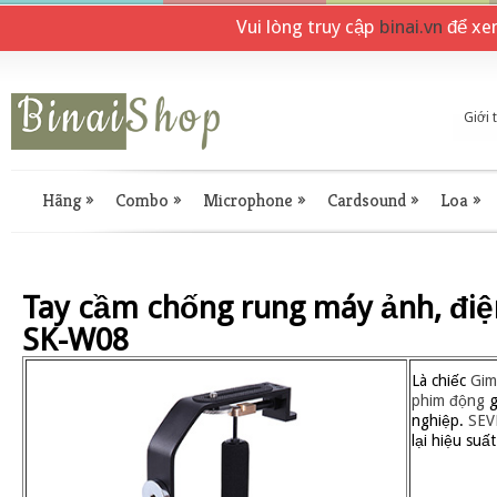
Vui lòng truy cập
binai.vn
để xe
Giới 
Hãng
»
Combo
»
Microphone
»
Cardsound
»
Loa
»
Tay cầm chống rung máy ảnh, đi
SK-W08
Là chiếc
Gim
phim động
g
nghiệp.
SEV
lại hiệu suấ