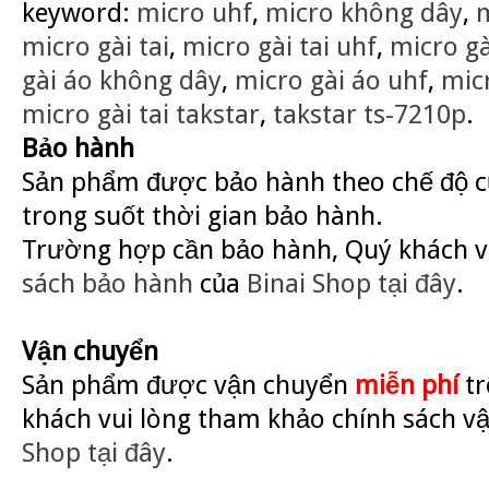
keyword:
micro uhf
,
micro không dây
,
m
micro gài tai
,
micro gài tai uhf
,
micro gà
gài áo không dây
,
micro gài áo uhf
,
micr
micro gài tai takstar
,
takstar ts-7210p
.
Bảo hành
Sản phẩm được bảo hành theo chế độ củ
trong suốt thời gian bảo hành.
Trường hợp cần bảo hành, Quý khách v
sách bảo hành
của
Binai Shop
tại đây
.
Vận chuyển
Sản phẩm được vận chuyển
miễn phí
tr
khách vui lòng tham khảo chính sách v
Shop
tại đây
.