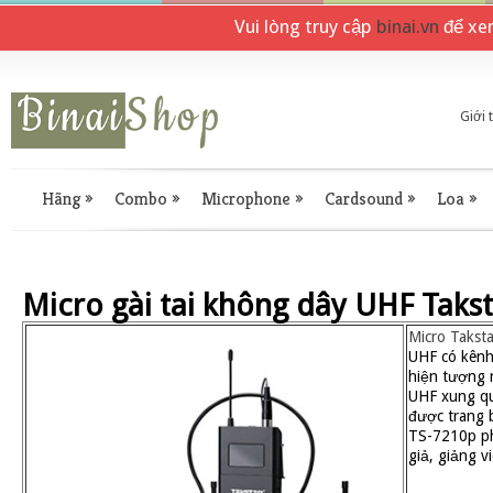
Vui lòng truy cập
binai.vn
để xe
Giới 
Hãng
»
Combo
»
Microphone
»
Cardsound
»
Loa
»
Micro gài tai không dây UHF Taks
Micro Takst
UHF có kênh 
hiện tượng n
UHF xung qu
được trang b
TS-7210p ph
giả, giảng v