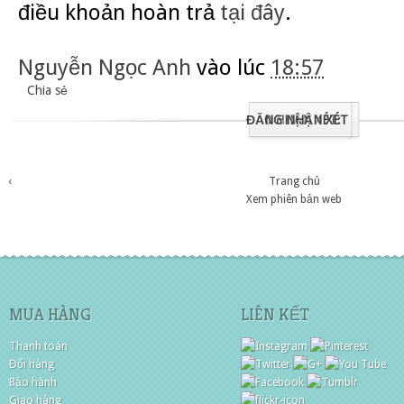
điều khoản hoàn trả
tại đây
.
Nguyễn Ngọc Anh
vào lúc
18:57
Chia sẻ
ĐĂNG NHẬN XÉT
0 NHẬN XÉT:
‹
Trang chủ
Xem phiên bản web
MUA HÀNG
LIÊN KẾT
Thanh toán
Đổi hàng
Bảo hành
Giao hàng