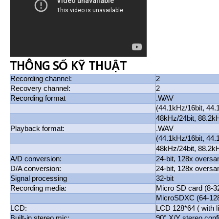
THÔNG SỐ KỸ THUẬT
Recording channel:
2
Recovery channel:
2
Recording format
.WAV
(44.1kHz/16bit, 44.
48kHz/24bit, 88.2kH
Playback format:
.WAV
(44.1kHz/16bit, 44.
48kHz/24bit, 88.2kH
A/D conversion:
24-bit, 128x oversa
D/A conversion:
24-bit, 128x oversa
Signal processing
32-bit
Recording media:
Micro SD card (8-
MicroSDXC (64-12
LCD:
LCD 128*64 ( with li
Built-in stereo mic:
90° X/Y stereo conf