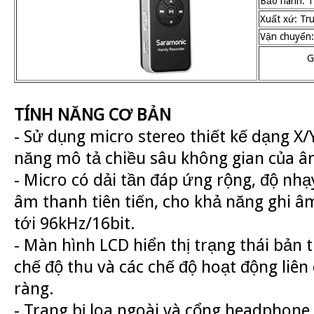
Bảo hành: 1
Xuất xứ: Tr
Vận chuyển:
G
TÍNH NĂNG CƠ BẢN
- Sử dụng micro stereo thiết kế dạng X/Y
năng mô tả chiều sâu không gian của â
- Micro có dải tần đáp ứng rộng, độ nhạ
âm thanh tiên tiến, cho khả năng ghi âm
tới 96kHz/16bit.
- Màn hình LCD hiển thị trạng thái bản 
chế độ thu và các chế độ hoạt động liê
ràng.
- Trang bị loa ngoài và cổng headphone 