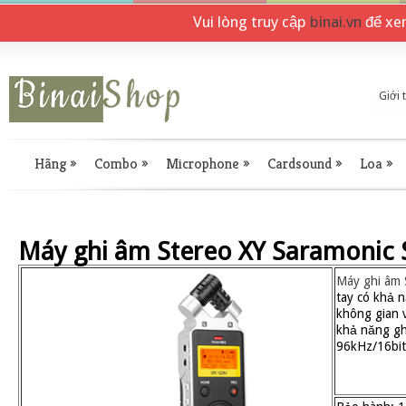
Vui lòng truy cập
binai.vn
để xe
Giới 
Hãng
»
Combo
»
Microphone
»
Cardsound
»
Loa
»
Máy ghi âm Stereo XY Saramonic
Máy ghi âm 
tay có khả 
không gian v
khả năng gh
96kHz/16bit