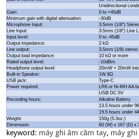
Unidirectional cond
Gain:
0 to +45dB
Minimum gain with digital attenuation:
-30dB
Microphone Input:
3.5mm (1/8”) Stere
Line Input:
3.5mm (1/8”) Line L
Input level:
0 to -45dB
Output impedance:
2 kΩ
Line output:
3.5mm (1/8) stereo 
Output load impedance:
10 kΩ or more
Rated output level:
-10dBm
Headphone output level:
20mW + 20mW into
Built-in Speaker:
1W 8Ω
USB jack:
Type-C
Power required:
LR6 or Ni-MH AA ba
USB DC 5V
Recording hours:
Alkaline Battery
13.5 hours under 9
19.5 hours under 4
Weight:
150g (5.3oz.)
Dimension:
60 (W) x 167 (D) x
keyword:
máy ghi âm cầm tay
,
máy ghi