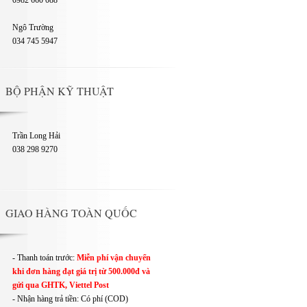
0982 660 088
Ngô Trường
034 745 5947
BỘ PHẬN KỸ THUẬT
Trần Long Hải
038 298 9270
GIAO HÀNG TOÀN QUỐC
- Thanh toán trước:
Miễn phí vận chuyển
khi đơn hàng đạt giá trị từ 500.000đ và
gửi qua GHTK, Viettel Post
- Nhận hàng trả tiền: Có phí (COD)