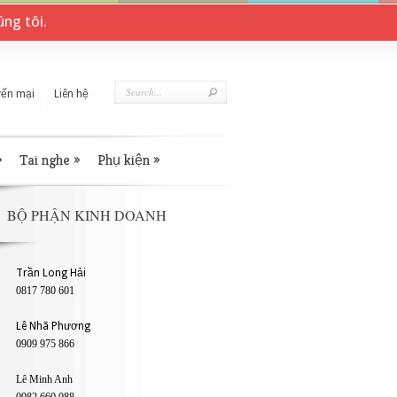
ng tôi.
ến mại
Liên hệ
»
Tai nghe
»
Phụ kiện
»
BỘ PHẬN KINH DOANH
Trần Long Hải
0817 780 601
Lê Nhã Phương
0909 975 866
Lê Minh Anh