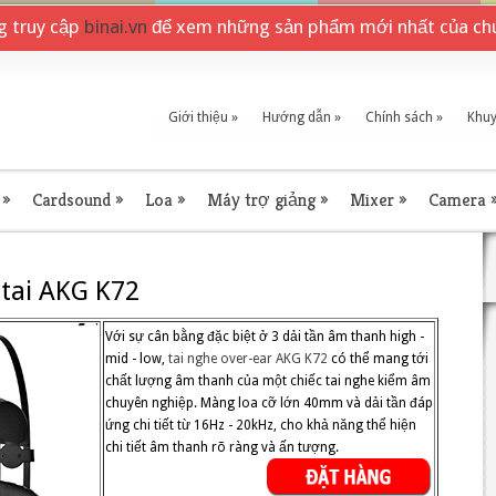
ng truy cập
binai.vn
để xem những sản phẩm mới nhất của chú
Giới thiệu
»
Hướng dẫn
»
Chính sách
»
Khuy
»
Cardsound
»
Loa
»
Máy trợ giảng
»
Mixer
»
Camera
tai AKG K72
Với sự cân bằng đặc biệt ở 3 dải tần âm thanh high -
mid - low,
tai nghe over-ear
AKG K72
có thể mang tới
chất lượng âm thanh của một chiếc tai nghe kiểm âm
chuyên nghiệp. Màng loa cỡ lớn 40mm và dải tần đáp
ứng chi tiết từ 16Hz - 20kHz, cho khả năng thể hiện
chi tiết âm thanh rõ ràng và ấn tượng.