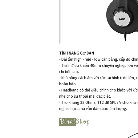
TÍNH NĂNG CƠ BẢN
- Dải tần high - mid - low cân bằng, cấp độ ch
- Trình điều khiển 40mm chuyên nghiệp lớn vớ
chi tiết cao.
- Khả năng cách âm với cốc tai hình tròn lớn,
hoàn hảo.
- Headband có thể điều chỉnh cho khớp với kíc
nhẹ cho sự thoải mái đặc biệt.
- Trở kháng 32 Ohms, 112 dB SPL / V cho khả
nghe nhạc...mà vẫn đảm bảo âm lượng.