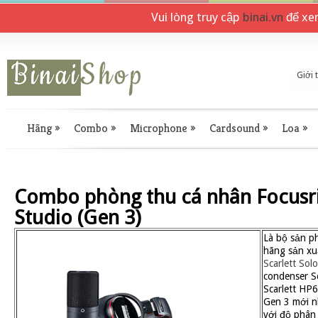
Vui lòng truy cập
binai.vn
để xe
Giới 
Hãng
»
Combo
»
Microphone
»
Cardsound
»
Loa
»
Combo phòng thu cá nhân Focusrit
Studio (Gen 3)
Là bộ sản p
hãng sản xuấ
Scarlett Sol
condenser S
Scarlett HP6
Gen 3 mới n
với độ phân 