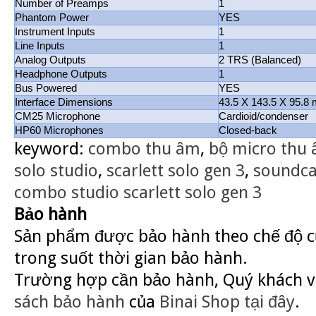
Number of Preamps
1
Phantom Power
YES
Instrument Inputs
1
Line Inputs
1
Analog Outputs
2 TRS (Balanced)
Headphone Outputs
1
Bus Powered
YES
Interface Dimensions
43.5 X 143.5 X 95.8
CM25 Microphone
Cardioid/condenser
HP60 Microphones
Closed-back
keyword:
combo thu âm
,
bộ micro thu
solo studio
,
scarlett solo gen 3
,
soundcar
combo studio scarlett solo gen 3
Bảo hành
Sản phẩm được bảo hành theo chế độ củ
trong suốt thời gian bảo hành.
Trường hợp cần bảo hành, Quý khách v
sách bảo hành
của
Binai Shop
tại đây
.