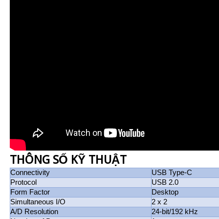
THÔNG SỐ KỸ THUẬT
Connectivity
USB Type-C
Protocol
USB 2.0
Form Factor
Desktop
Simultaneous I/O
2 x 2
A/D Resolution
24-bit/192 kHz