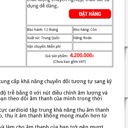
dụng dễ dàng.
.
Bảo hành: 12 tháng
Kho hàng: Còn
Xuất xứ: Trung Quốc
Hãng: Rode
Vận chuyển: Miễn phí
4.200.000
Giá sản phẩm:
đ
(Chưa bao gồm VAT)
cung cấp khả năng chuyển đổi tương tự sang kỹ
 độ trễ bằng 0 với nút điều chỉnh âm lượng và
bạn theo dõi âm thanh của mình trong thời
 cực cardioid tập trung khả năng thu âm thanh
ro, thu ít âm thanh không mong muốn hơn từ
h và làm cho âm thanh của bạn trở nên mượt