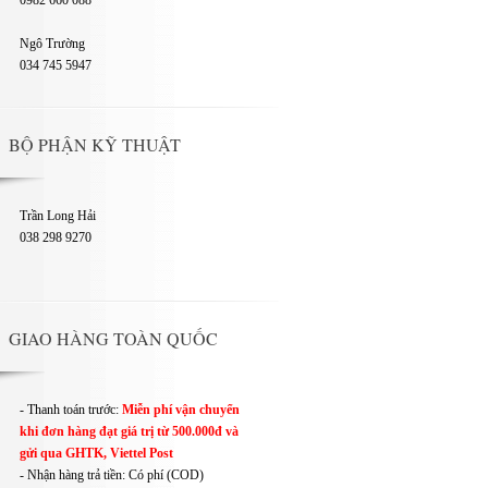
0982 660 088
Ngô Trường
034 745 5947
BỘ PHẬN KỸ THUẬT
Trần Long Hải
038 298 9270
GIAO HÀNG TOÀN QUỐC
- Thanh toán trước:
Miễn phí vận chuyển
khi đơn hàng đạt giá trị từ 500.000đ và
gửi qua GHTK, Viettel Post
- Nhận hàng trả tiền: Có phí (COD)