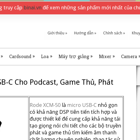
ng truy cập
binai.vn
để xem những sản phẩm mới nhất của chú
Giới thiệu
»
Hướng dẫn
»
Chính sách
»
Khuy
»
Cardsound
»
Loa
»
Máy trợ giảng
»
Mixer
»
Camera
SB-C Cho Podcast, Game Thủ, Phát
Rode XCM-50
là
micro USB-C
nhỏ gọn
có khả năng DSP tiên tiến tích hợp và
được thiết kế để cung cấp khả năng tái
tạo giọng nói chi tiết cho các bộ truyền
phát và game thủ tìm kiếm âm thanh
chất lượng chuyên nghiệp, thao tác sử