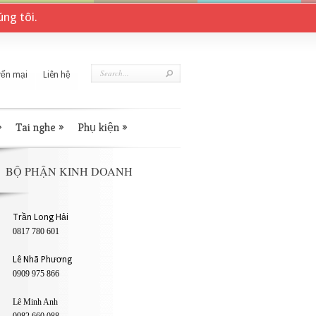
ng tôi.
ến mại
Liên hệ
»
Tai nghe
»
Phụ kiện
»
BỘ PHẬN KINH DOANH
Trần Long Hải
0817 780 601
Lê Nhã Phương
0909 975 866
Lê Minh Anh