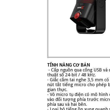
TÍNH NĂNG CƠ BẢN
- Cấp nguồn qua cổng USB và 
thuật số 24-bit / 48 kHz.
- Giắc cắm tai nghe 3,5 mm có
nút tắt tiếng micro cho phép 
gian thực.
- Vỏ micro tụ điện có mô hình
vào đối tượng phía trước mic
phía sau và hai bên.
- Loại bỏ tiếng ồn xung quan