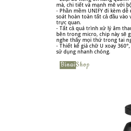
mà, chi tiết và mạnh mẽ với bộ
- Phần mềm UNIFY đi kèm dễ d
soát hoàn toàn tất cả đầu vào
trực quan.
- Tất cả quá trình xử lý âm t
bên trong micro, chip này sẽ g
nghe thấy mọi thứ trong tai n
- Thiết kế giá chữ U xoay 360°
sử dụng nhanh chóng.