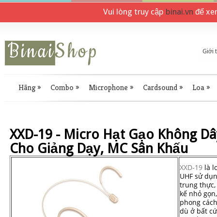
Vui lòng truy cập
binai.vn
để xe
Giới 
Hãng
»
Combo
»
Microphone
»
Cardsound
»
Loa
»
XXD-19 - Micro Hạt Gạo Không Dâ
Cho Giảng Dạy, MC Sân Khấu
XXD-19
là l
UHF sử dụn
trung thực,
kế nhỏ gọn
phong cách
dù ở bất cứ