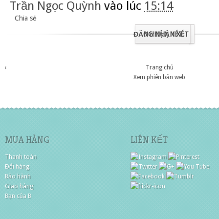
Trần Ngọc Quỳnh
vào lúc
15:14
Chia sẻ
ĐĂNG NHẬN XÉT
0 NHẬN XÉT:
‹
Trang chủ
Xem phiên bản web
MUA HÀNG
LIÊN KẾT
Thanh toán
Đổi hàng
Bảo hành
Giao hàng
Bạn của B