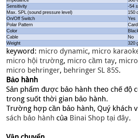
Impedance
300
Sensitivity
-54 
Max. SPL (sound pressure level)
150 
On/Off Switch
Yes
Polar Pattern
Card
Color
Blac
Cable
No
Weight
320 
keyword:
micro dynamic
,
micro karaok
micro hội trường
,
micro cầm tay
,
micro
micro behringer
,
behringer SL 85S
.
Bảo hành
Sản phẩm được bảo hành theo chế độ củ
trong suốt thời gian bảo hành.
Trường hợp cần bảo hành, Quý khách v
sách bảo hành
của
Binai Shop
tại đây
.
Vận chuyển