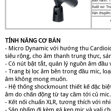
Bảo hành: 1
Xuất xứ: Tr
Vận chuyển:
TÍNH NĂNG CƠ BẢN
- Micro Dynamic với hướng thu Cardioid
siêu rộng, cho âm thanh trung thực, sán
- Có nút bật tắt, quản lý nguồn âm đầu 
- Trang bị lọc âm bên trong đầu mic, loạ
âm không mong muốn.
- Hệ thống shockmount thiết kế đặc biệt
âm do chấn động từ tay cầm tới củ mic.
- Kết nối chuẩn XLR, tương thích với nhiề
- Sản phẩm đi kèm gá kẹp mic và vali c