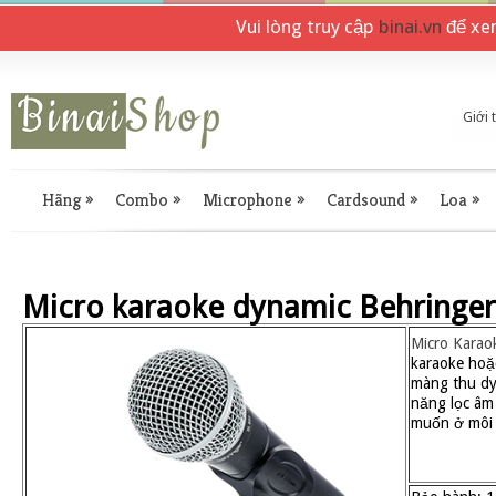
Vui lòng truy cập
binai.vn
để xe
Giới 
Hãng
»
Combo
»
Microphone
»
Cardsound
»
Loa
»
Micro karaoke dynamic Behringer
Micro Karao
karaoke hoặ
màng thu dy
năng lọc âm
muốn ở môi 