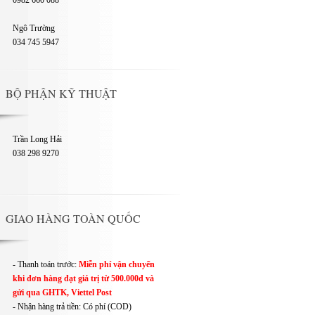
0982 660 088
Ngô Trường
034 745 5947
BỘ PHẬN KỸ THUẬT
Trần Long Hải
038 298 9270
GIAO HÀNG TOÀN QUỐC
- Thanh toán trước:
Miễn phí vận chuyển
khi đơn hàng đạt giá trị từ 500.000đ và
gửi qua GHTK, Viettel Post
- Nhận hàng trả tiền: Có phí (COD)