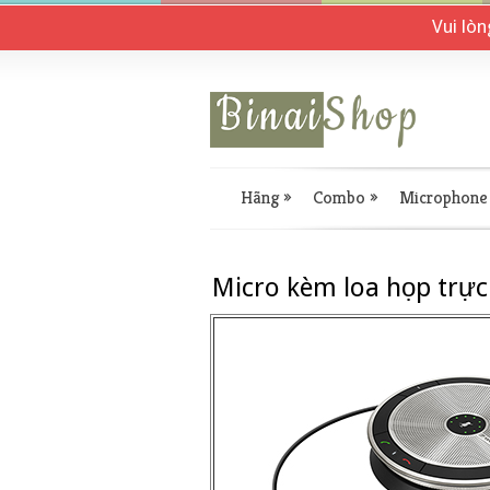
Vui lò
Hãng
»
Combo
»
Microphone
Micro kèm loa họp trực