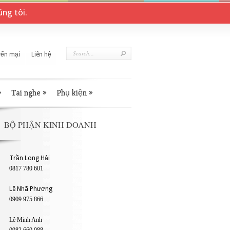
ng tôi.
ến mại
Liên hệ
»
Tai nghe
»
Phụ kiện
»
BỘ PHẬN KINH DOANH
Trần Long Hải
0817 780 601
Lê Nhã Phương
0909 975 866
Lê Minh Anh