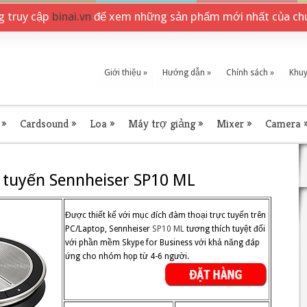
ng truy cập
binai.vn
để xem những sản phẩm mới nhất của chú
Giới thiệu
»
Hướng dẫn
»
Chính sách
»
Khuy
»
Cardsound
»
Loa
»
Máy trợ giảng
»
Mixer
»
Camera
 tuyến Sennheiser SP10 ML
Được thiết kế với mục đích đàm thoại trực tuyến trên
PC/Laptop, Sennheiser
SP10 ML
tương thích tuyệt đối
với phần mềm Skype for Business với khả năng đáp
ứng cho nhóm họp từ 4-6 người.