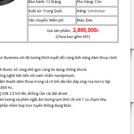
Bảo hành: 12 tháng
Kho hàng: Còn
Xuất xứ: Trung Quốc
Hãng:
Sennheiser
Vận chuyển: Miễn phí
Màu: Đen
2,800,000
Giá sản phẩm:
đ
(Chưa bao gồm VAT)
r Business với độ tương thích tuyệt đối cùng tính năng đàm thoại rảnh
ích thước vô cùng nhỏ gọn cùng túi đựng chống shock.
 công nghệ tiên tiến với nam châm neodymium.
 âm thanh đàm thoại trong và rõ bởi dải tần đáp ứng của micro tập
.800 Hz.
USB 2.0 trở lên, không cần cài đặt driver.
âm lượng và phím ngắt âm lượng tạm thời chỉ với 1 cú chạm nhẹ.
các phần mềm họp trực tuyến thông dụng khác.